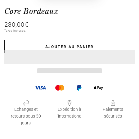
Core Bordeaux
230,00€
Prix
normal
Taxes incluses.
AJOUTER AU PANIER
Échanges et
Expédition à
Paiements
retours sous 30
l'international
sécurisés
jours