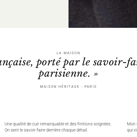
LA MAISON
ançaise, porté par le savoir-fa
parisienne. »
MAISON HÉRITAGE - PARIS
Une qualité de cuir remarquable et des finitions soignées.
Mon s
On sent le savoir-faire derrière chaque détail.
qui v