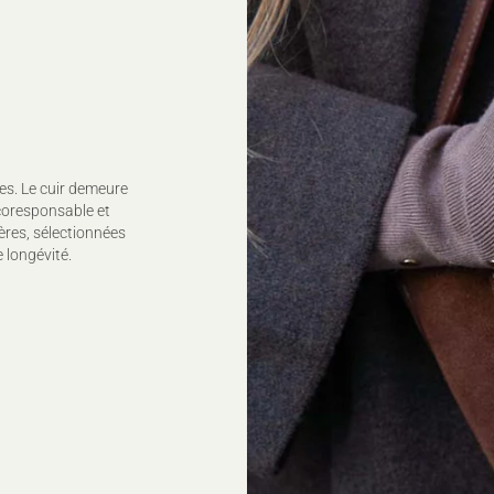
Lavage à la main à froid
Ne pas javelliser
Ne pas sécher en tambou
Repassage à température 
110°C, (sur l'envers)
Nettoyage à sec délicat
Sécher à plat
Pour plus de conseils d'e
es. Le cuir demeure
coresponsable et
ères, sélectionnées
 longévité.