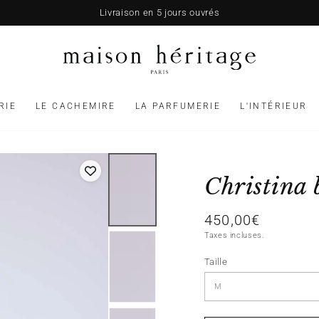
Livraison en 5 jours ouvrés
RIE
LE CACHEMIRE
LA PARFUMERIE
L'INTÉRIEUR
Christina 
450,00€
Prix
normal
Taxes incluses.
Taille