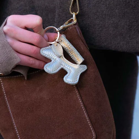
r
faible, max
ntretien rendez vous
ici