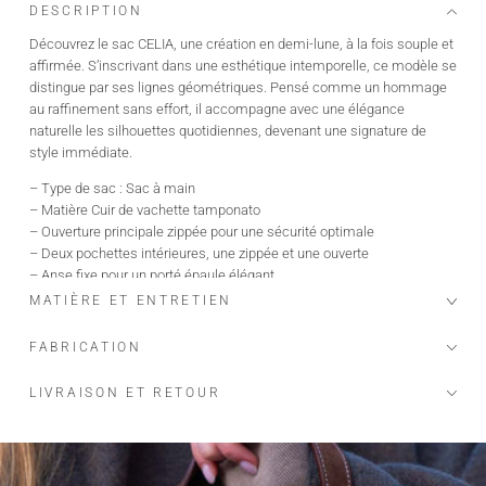
DESCRIPTION
Découvrez le sac CELIA, une création en demi-lune, à la fois souple et
affirmée. S’inscrivant dans une esthétique intemporelle, ce modèle se
distingue par ses lignes géométriques. Pensé comme un hommage
au raffinement sans effort, il accompagne avec une élégance
naturelle les silhouettes quotidiennes, devenant une signature de
style immédiate.
– Type de sac : Sac à main
– Matière Cuir de vachette tamponato
– Ouverture principale zippée pour une sécurité optimale
– Deux pochettes intérieures, une zippée et une ouverte
– Anse fixe pour un porté épaule élégant
– Sangle amovible et ajustable pour un porté croisé
MATIÈRE ET ENTRETIEN
– Dimensions 28 x 15 x 9 cm
– Fabriqué en Italie
FABRICATION
LIVRAISON ET RETOUR