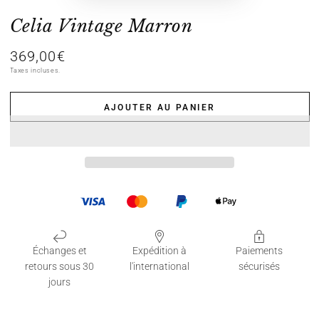
Celia Vintage Marron
369,00€
Prix
normal
Taxes incluses.
AJOUTER AU PANIER
Échanges et
Expédition à
Paiements
retours sous 30
l'international
sécurisés
jours