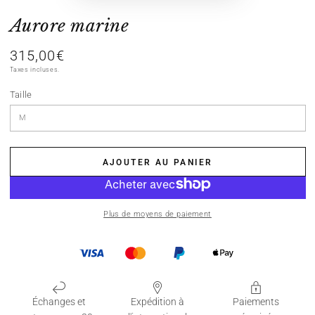
Aurore marine
315,00€
Prix
normal
Taxes incluses.
Taille
AJOUTER AU PANIER
Plus de moyens de paiement
Échanges et
Expédition à
Paiements