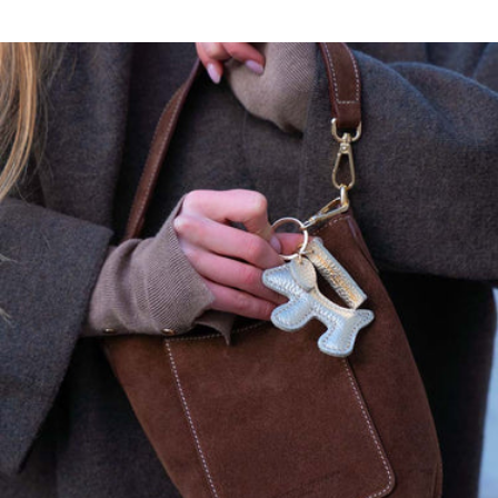
Ce modèle a une coupe droite, prenez votre taille habituelle. Si vous
hésitez entre deux tailles prenez la taille supérieure.
Maison Héritage s'engage…
Nos pièces sont certifiées:
OEKO-TEX, premier label textile garantissant l'absence de substance
nocive ou irritante pour la peau.
GOTS, garantissant:
Un textile biologique réunissant des modes de confection durables
Le respect de l'environnement et des conditions de travail
La préservation des ressources et matières premières pour produire
les textiles
L'intervention d'organismes dédiés contrôlant le bon respect des
règles du label
, garantissant:
La protection des animaux, la préservation de l’environnement et la
nature et l’amélioration des conditions de travail des personnes qui
travaillent avec les troupeaux.
100% CASHMERE
Lavage à la main à froid
Ne pas javelliser
Ne pas sécher en tambour