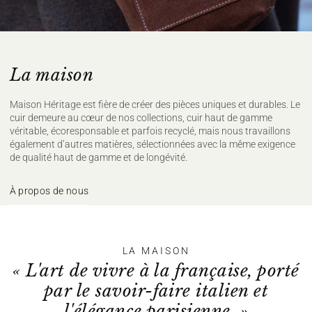
Repassage à température faible, max
110°C, (sur l'envers)
Nettoyage à sec délicat
Sécher à plat
Pour plus de conseils d'entretien rendez vous
ici
La maison
Maison Héritage est fière de créer des pièces uniques et durables. Le
cuir demeure au cœur de nos collections, cuir haut de gamme
véritable, écoresponsable et parfois recyclé, mais nous travaillons
également d’autres matières, sélectionnées avec la même exigence
de qualité haut de gamme et de longévité.
À propos de nous
LA MAISON
« L'art de vivre à la française, porté
par le savoir-faire italien et
l'élégance parisienne. »