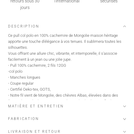
retours sous 30
l'international
sécurisés
jours
DESCRIPTION
Ce pull col polo en 100% cachemire de Mongolie maison héritage
apporte une touche d'élégance à vos tenues. Il sublimera toutes les
silhouettes.
Vous offrant une allure chic, vibrante, et intemporelle, il s'associe
facilement à un jean ou une jolie jupe.
- Pull 100% cachemire, 2 fils 12GG
-col polo
- Manches longues
- Coupe regular
- Certifié Oeko-tex, GOTS,
- Notre fil vient de Mongolie, des chèvres Albas, élevées dans des
fermes bio et écologiques, qui produisent le plus beau et fin des
MATIÈRE ET ENTRETIEN
cachemires "the fiber diamond
Le mannequin mesure 1m76 et porte une taille S.
FABRICATION
Longueur taille S : 58 cm.
Ajoutez 1 centimètre supplémentaire par taille.
LIVRAISON ET RETOUR