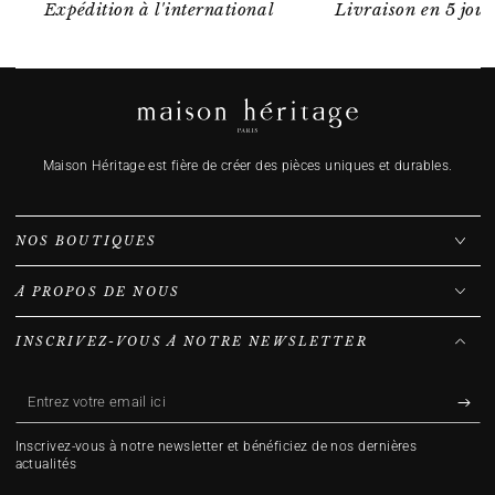
Expédition à l'international
Livraison en 5 jour
Maison Héritage est fière de créer des pièces uniques et durables.
NOS BOUTIQUES
À PROPOS DE NOUS
INSCRIVEZ-VOUS À NOTRE NEWSLETTER
Entrez
votre
Inscrivez-vous à notre newsletter et bénéficiez de nos dernières
email
actualités