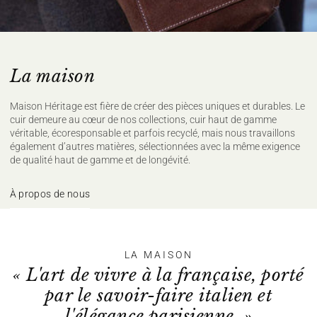
La maison
Maison Héritage est fière de créer des pièces uniques et durables. Le
cuir demeure au cœur de nos collections, cuir haut de gamme
véritable, écoresponsable et parfois recyclé, mais nous travaillons
également d’autres matières, sélectionnées avec la même exigence
de qualité haut de gamme et de longévité.
À propos de nous
LA MAISON
« L'art de vivre à la française, porté
par le savoir-faire italien et
l'élégance parisienne. »