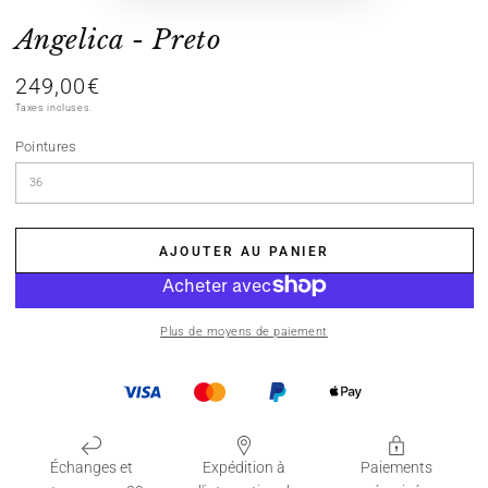
Angelica - Preto
249,00€
Prix
normal
Taxes incluses.
Pointures
AJOUTER AU PANIER
Plus de moyens de paiement
Échanges et
Expédition à
Paiements