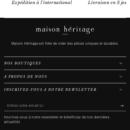
Expédition à l'international
Livraison en 5 jour
Maison Héritage est fière de créer des pièces uniques et durables.
NOS BOUTIQUES
À PROPOS DE NOUS
INSCRIVEZ-VOUS À NOTRE NEWSLETTER
Entrez
votre
Inscrivez-vous à notre newsletter et bénéficiez de nos dernières
email
actualités