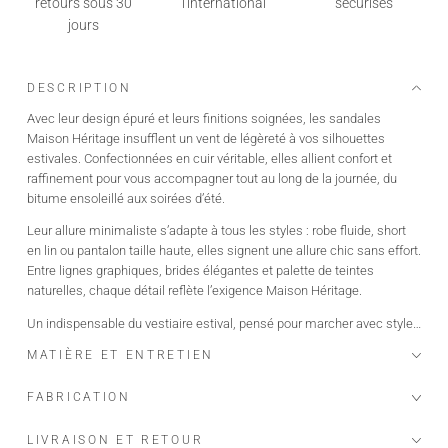
retours sous 30
l'international
sécurisés
jours
DESCRIPTION
Avec leur design épuré et leurs finitions soignées, les sandales
Maison Héritage insufflent un vent de légèreté à vos silhouettes
estivales. Confectionnées en cuir véritable, elles allient confort et
raffinement pour vous accompagner tout au long de la journée, du
bitume ensoleillé aux soirées d’été.
Leur allure minimaliste s’adapte à tous les styles : robe fluide, short
en lin ou pantalon taille haute, elles signent une allure chic sans effort.
Entre lignes graphiques, brides élégantes et palette de teintes
naturelles, chaque détail reflète l’exigence Maison Héritage.
Un indispensable du vestiaire estival, pensé pour marcher avec style…
et légèreté.
MATIÈRE ET ENTRETIEN
FABRICATION
LIVRAISON ET RETOUR