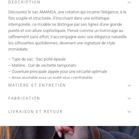
DESCRIPTION
Découvrez le sac AMANDA, une création qui incarne l’élégance, à la
fois souple et structurée. S’inscrivant dans une esthétique
intemporelle, ce modèle se distingue par ses lignes d’une grande
pureté et son allure sophistiquée. Pensé comme un hommage au
raffinement sans effort, il accompagne avec une élégance naturelle
les silhouettes quotidiennes, devenant une signature de style
immédiate.
– Type de sac : Sac porté épaule
– Matière : Cuir de vachette tamponato
– Ouverture principale zippée pour une sécurité optimale
– Anse ajustable pour un porté plus comfortable
– Organisation intérieure avec une pochette ouverte et une pochette
MATIÈRE ET ENTRETIEN
zippée
– Dimensions 22 x 15 x 7 cm
FABRICATION
– Fabriqué en Italie
LIVRAISON ET RETOUR