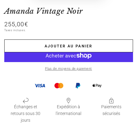
Amanda Vintage Noir
255,00€
Prix
normal
Taxes incluses.
AJOUTER AU PANIER
Plus de moyens de paiement
Échanges et
Expédition à
Paiements
retours sous 30
l'international
sécurisés
jours