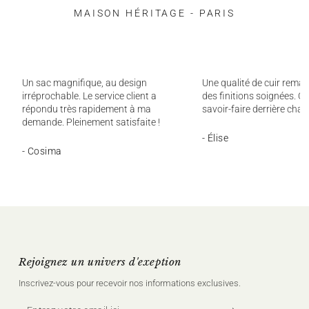
MAISON HÉRITAGE - PARIS
Un sac magnifique, au design
Une qualité de cuir remar
irréprochable. Le service client a
des finitions soignées. On
répondu très rapidement à ma
savoir-faire derrière chaq
demande. Pleinement satisfaite !
- Élise
- Cosima
Rejoignez un univers d'exeption
Inscrivez‑vous pour recevoir nos informations exclusives.
Entrez