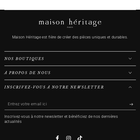
Maison Héritage est fière de créer des pièces uniques et durables.
NOS BOUTIQUES
À PROPOS DE NOUS
INSCRIVEZ-VOUS À NOTRE NEWSLETTER
Entrez
votre
Inscrivez-vous à notre newsletter et bénéficiez de nos dernières
email
actualités
ici