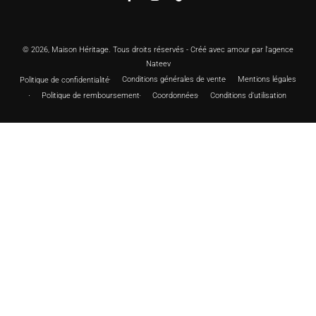
Facebook
Instagram
TikTok
© 2026,
Maison Héritage
. Tous droits réservés - Créé avec amour par l'agence
Nateev
Conditions générales de vente
Mentions légales
Politique de confidentialité
Politique de remboursement
Coordonnées
Conditions d’utilisation