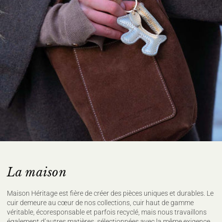
100% CASHMERE
Ne pas laver
Ne pas javelliser
Ne pas sécher en tambour
Repassage à température faible, max
110°C, (sur l'envers)
Nettoyage à sec délicat
Sécher à plat
Pour plus de conseils d'entretien rendez vous sur notre site
maisonheritage.fr
La maison
Maison Héritage est fière de créer des pièces uniques et durables. Le
cuir demeure au cœur de nos collections, cuir haut de gamme
véritable, écoresponsable et parfois recyclé, mais nous travaillons
également d’autres matières, sélectionnées avec la même exigence