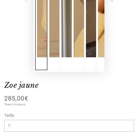
Zoe jaune
285,00€
Prix
normal
Taxes incluses.
Taille