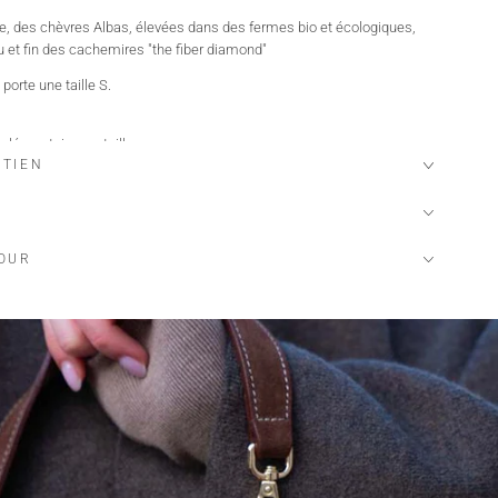
lie, des chèvres Albas, élevées dans des fermes bio et écologiques,
u et fin des cachemires "the fiber diamond"
orte une taille S.
lémentaire par taille.
ETIEN
e…
:
xtile garantissant l'absence de substance nocive ou irritante pour la
TOUR
nissant des modes de confection durables
ent et des conditions de travail
rces et matières premières pour produire les textiles
s dédiés contrôlant le bon respect des règles du label
r
faible, max