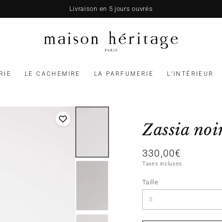
Livraison en 5 jours ouvrés
RIE
LE CACHEMIRE
LA PARFUMERIE
L'INTÉRIEUR
Zassia noi
330,00€
Prix
normal
Taxes incluses.
Taille