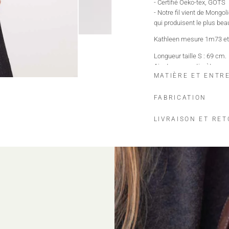
- Certifié Oeko-tex, GOTS
- Notre fil vient de Mongo
qui produisent le plus bea
Kathleen mesure 1m73 et p
Longueur taille S : 69 cm.
Ajoutez un centimètre supp
MATIÈRE ET ENTR
maison héritage s'engag
Nos pièces sont certifiées
FABRICATION
OEKO-TEX, premier label te
peau.
LIVRAISON ET RE
GOTS, garantissant:
Un textile biologique réu
Le respect de l'environnem
La préservation des ressou
L'intervention d'organisme
100% CASHMERE
Ne pas laver
Ne pas javelliser
Ne pas sécher en tambou
Repassage à température 