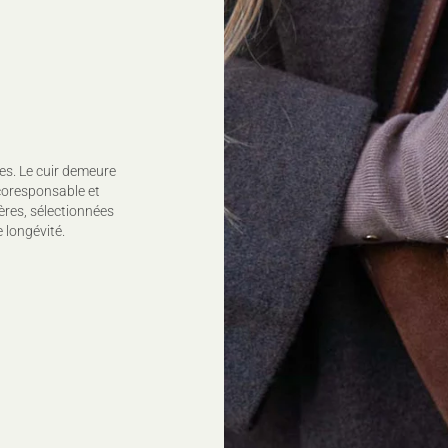
110°C, (sur l'envers)
Nettoyage à sec délicat
Sécher à plat
Pour plus de conseils d'en
es. Le cuir demeure
coresponsable et
ères, sélectionnées
 longévité.