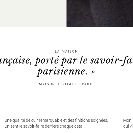
LA MAISON
ançaise, porté par le savoir-fa
parisienne. »
MAISON HÉRITAGE - PARIS
Une qualité de cuir remarquable et des finitions soignées.
Mon s
On sent le savoir-faire derrière chaque détail.
qui v