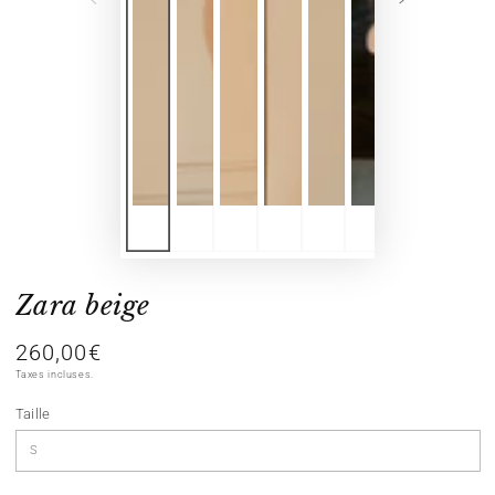
Zara beige
260,00€
Prix
normal
Taxes incluses.
Taille