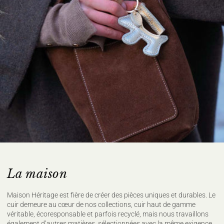
L'intervention d'organismes dédiés contrôlant le bon respect des
règles du label
100% CASHMERE
Ne pas laver
Ne pas javelliser
Ne pas sécher en tambour
Repassage à température faible, max
110°C, (sur l'envers)
Nettoyage à sec délicat
Sécher à plat
Pour plus de conseils d'entretien rendez vous sur notre site
maisonheritage.fr
La maison
Maison Héritage est fière de créer des pièces uniques et durables. Le
cuir demeure au cœur de nos collections, cuir haut de gamme
véritable, écoresponsable et parfois recyclé, mais nous travaillons
également d’autres matières, sélectionnées avec la même exigence