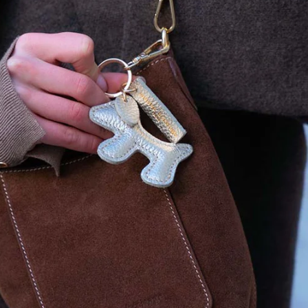
r
faible, max
tretien rendez vous sur notre site maisonheritage.fr