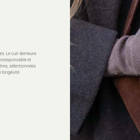
100% CASHMERE
Ne pas laver
Ne pas javelliser
Ne pas sécher en tambou
Repassage à température 
110°C, (sur l'envers)
Nettoyage à sec délicat
Sécher à plat
es. Le cuir demeure
Pour plus de conseils d'en
coresponsable et
ères, sélectionnées
 longévité.