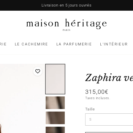
Livraison en 5 jours ouvrés
RIE
LE CACHEMIRE
LA PARFUMERIE
L'INTÉRIEUR
Zaphira ve
315,00€
Prix
normal
Taxes incluses.
Taille