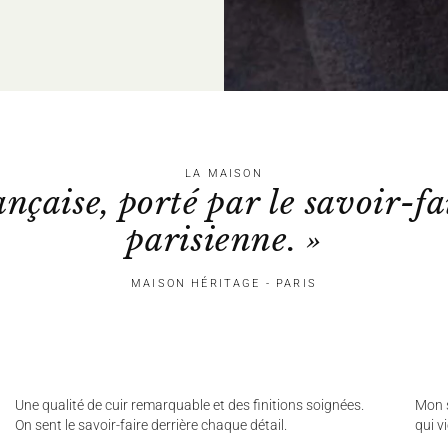
LA MAISON
ançaise, porté par le savoir-fa
parisienne. »
MAISON HÉRITAGE - PARIS
Une qualité de cuir remarquable et des finitions soignées.
Mon s
On sent le savoir-faire derrière chaque détail.
qui v