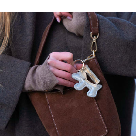
Le mannequin mesure 1m76 et porte une taille S/M.
Longueur taille S/M : 60 cm.
Ajoutez 3 centimètres supplémentaire pour le M/L.
Ce modèle a une coupe Oversize..
maison héritage s'engage…
Nos pièces sont certifiées:
OEKO-TEX, premier label textile garantissant l'absence de substance
nocive ou irritante pour la peau.
GOTS, garantissant:
Un textile biologique réunissant des modes de confection durables
Le respect de l'environnement et des conditions de travail
La préservation des ressources et matières premières pour produire
les textiles
L'intervention d'organismes dédiés contrôlant le bon respect des
règles du label
100% CASHMERE
Ne pas laver
Ne pas javelliser
Ne pas sécher en tambour
Repassage à température faible, max
110°C, (sur l'envers)