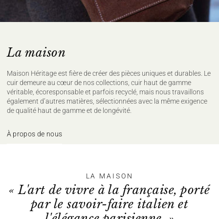
Nettoyage à sec délicat
Sécher à plat
Pour plus de conseils d'entretien rendez vous sur notre site
maisonheritage.fr
La maison
Maison Héritage est fière de créer des pièces uniques et durables. Le
cuir demeure au cœur de nos collections, cuir haut de gamme
véritable, écoresponsable et parfois recyclé, mais nous travaillons
également d’autres matières, sélectionnées avec la même exigence
de qualité haut de gamme et de longévité.
À propos de nous
LA MAISON
« L'art de vivre à la française, porté
par le savoir-faire italien et
l'élégance parisienne. »