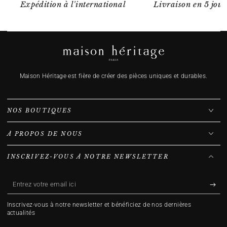
Expédition à l'international
Livraison en 5 jour
Maison Héritage est fière de créer des pièces uniques et durables.
NOS BOUTIQUES
À PROPOS DE NOUS
INSCRIVEZ-VOUS À NOTRE NEWSLETTER
Entrez
votre
Inscrivez-vous à notre newsletter et bénéficiez de nos dernières
email
actualités