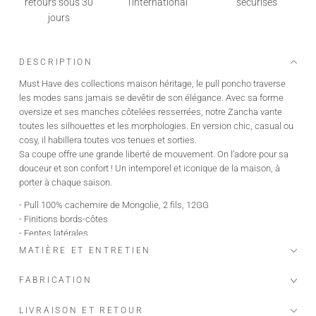
retours sous 30
l'international
sécurisés
jours
DESCRIPTION
Must Have des collections maison héritage, le pull poncho traverse
les modes sans jamais se devêtir de son élégance. Avec sa forme
oversize et ses manches côtelées resserrées, notre Zancha vante
toutes les silhouettes et les morphologies. En version chic, casual ou
cosy, il habillera toutes vos tenues et sorties.
Sa coupe offre une grande liberté de mouvement. On l’adore pour sa
douceur et son confort ! Un intemporel et iconique de la maison, à
porter à chaque saison.
- Pull 100% cachemire de Mongolie, 2 fils, 12GG
- Finitions bords-côtes
- Fentes latérales
- Coupe poncho
MATIÈRE ET ENTRETIEN
- Certifié Oeko-tex, GOTS
- Notre fil vient de Mongolie, des chèvres Albas, élevées dans des
FABRICATION
fermes bio et écologiques, qui produisent le plus beau et fin des
cachemires "the fiber diamond
LIVRAISON ET RETOUR