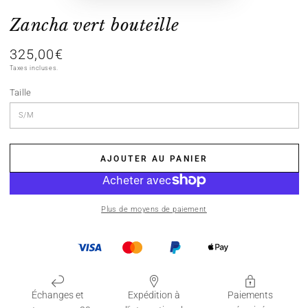
Zancha vert bouteille
325,00€
Prix
normal
Taxes incluses.
Taille
AJOUTER AU PANIER
Plus de moyens de paiement
Échanges et
Expédition à
Paiements