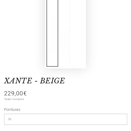
XANTE - BEIGE
229,00€
Prix
normal
Taxes incluses.
Pointures