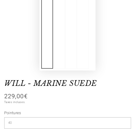
WILL - MARINE SUEDE
229,00€
Prix
normal
Taxes incluses.
Pointures