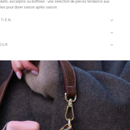
ets, escarpins ou bottines : une sélection de pièces tendance aux
ées pour durer saison après saison.
ETIEN
TOUR