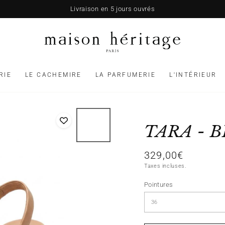
Livraison en 5 jours ouvrés
RIE
LE CACHEMIRE
LA PARFUMERIE
L'INTÉRIEUR
TARA - 
329,00€
Prix
normal
Taxes incluses.
Pointures