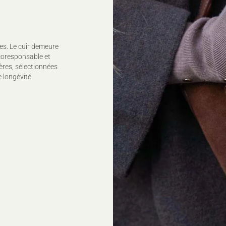
es. Le cuir demeure
coresponsable et
ères, sélectionnées
 longévité.