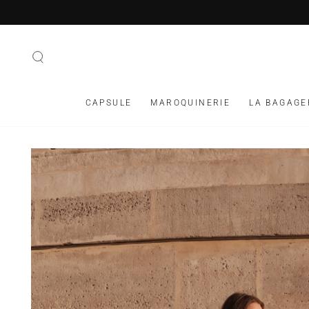
IGNORER LE
CONTENU
CAPSULE
MAROQUINERIE
LA BAGAGE
IGNORER LES
INFORMATIONS SUR
LE PRODUIT