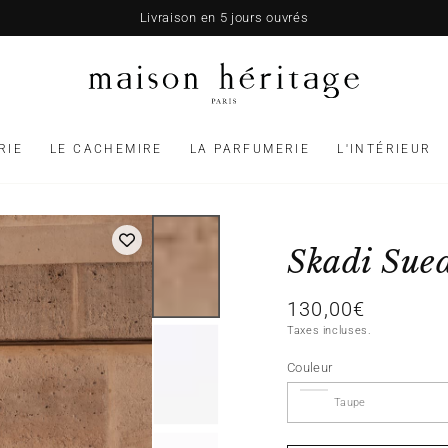
Livraison en 5 jours ouvrés
RIE
LE CACHEMIRE
LA PARFUMERIE
L'INTÉRIEUR
Skadi Sue
130,00€
Prix
normal
Taxes incluses.
Couleur