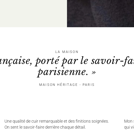
LA MAISON
ançaise, porté par le savoir-fa
parisienne. »
MAISON HÉRITAGE - PARIS
Une qualité de cuir remarquable et des finitions soignées.
Mon s
On sent le savoir-faire derrière chaque détail.
qui v