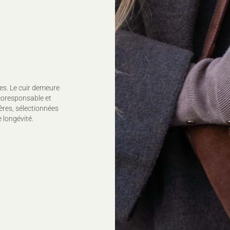
es. Le cuir demeure
coresponsable et
ères, sélectionnées
 longévité.