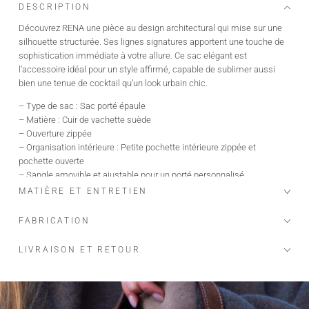
DESCRIPTION
Découvrez RENA une pièce au design architectural qui mise sur une
silhouette structurée. Ses lignes signatures apportent une touche de
sophistication immédiate à votre allure. Ce sac elégant est
l’accessoire idéal pour un style affirmé, capable de sublimer aussi
bien une tenue de cocktail qu’un look urbain chic.
– Type de sac : Sac porté épaule
– Matière : Cuir de vachette suède
– Ouverture zippée
– Organisation intérieure : Petite pochette intérieure zippée et
pochette ouverte
– Sangle amovible et ajustable pour un porté personnalisé
– Dimensions : 40 x 25 x 13 cm
MATIÈRE ET ENTRETIEN
– Fabriqué en Italie
FABRICATION
LIVRAISON ET RETOUR