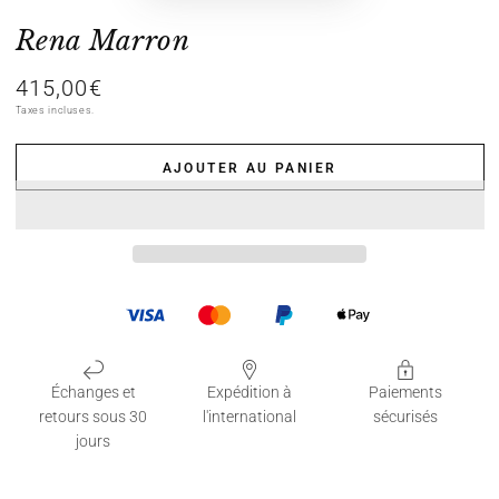
Rena Marron
415,00€
Prix
normal
Taxes incluses.
AJOUTER AU PANIER
Échanges et
Expédition à
Paiements
retours sous 30
l'international
sécurisés
jours