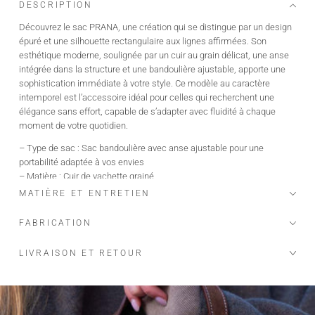
DESCRIPTION
Découvrez le sac PRANA, une création qui se distingue par un design
épuré et une silhouette rectangulaire aux lignes affirmées. Son
esthétique moderne, soulignée par un cuir au grain délicat, une anse
intégrée dans la structure et une bandoulière ajustable, apporte une
sophistication immédiate à votre style. Ce modèle au caractère
intemporel est l’accessoire idéal pour celles qui recherchent une
élégance sans effort, capable de s’adapter avec fluidité à chaque
moment de votre quotidien.
– Type de sac : Sac bandoulière avec anse ajustable pour une
portabilité adaptée à vos envies
– Matière : Cuir de vachette grainé
– Ouverture principale aimantée pour une fermeture discrète
MATIÈRE ET ENTRETIEN
– Organisation intérieure : Une petite pochette ouverte et des
pochettes latérales ouvertes pour un rangement complet de vos
FABRICATION
essentiels
– Adaptabilité : Anse ajustable permettant de modifier la longueur
LIVRAISON ET RETOUR
– Dimensions : 21,5 x 13,5 x 12 cm