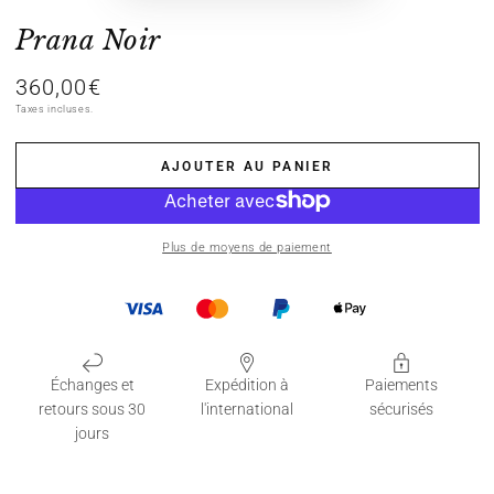
Prana Noir
360,00€
Prix
normal
Taxes incluses.
AJOUTER AU PANIER
Plus de moyens de paiement
Échanges et
Expédition à
Paiements
retours sous 30
l'international
sécurisés
jours