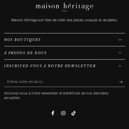
Maison Héritage est fière de créer des pièces uniques et durables.
NOS BOUTIQUES
À PROPOS DE NOUS
INSCRIVEZ-VOUS À NOTRE NEWSLETTER
Entrez
votre
Inscrivez-vous à notre newsletter et bénéficiez de nos dernières
email
actualités
ici
Facebook
Instagram
TikTok