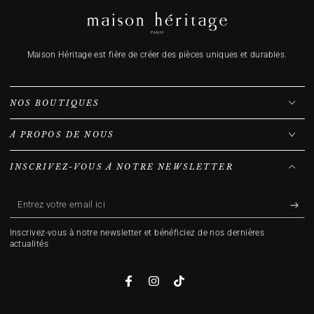
Maison Héritage est fière de créer des pièces uniques et durables.
NOS BOUTIQUES
À PROPOS DE NOUS
INSCRIVEZ-VOUS À NOTRE NEWSLETTER
Entrez
votre
Inscrivez-vous à notre newsletter et bénéficiez de nos dernières
email
actualités
ici
Facebook
Instagram
TikTok