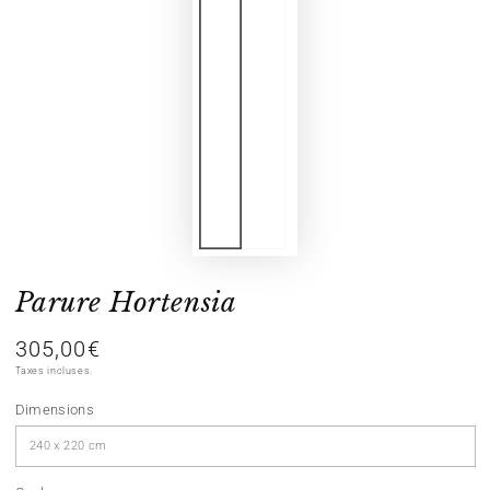
Parure Hortensia
305,00€
Prix
normal
Taxes incluses.
Dimensions