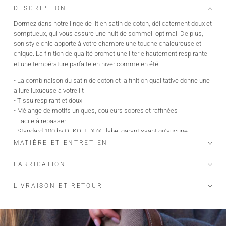
DESCRIPTION
Dormez dans notre linge de lit en satin de coton, délicatement doux et
somptueux, qui vous assure une nuit de sommeil optimal. De plus,
son style chic apporte à votre chambre une touche chaleureuse et
chique. La finition de qualité promet une literie hautement respirante
et une température parfaite en hiver comme en été.
- La combinaison du satin de coton et la finition qualitative donne une
allure luxueuse à votre lit
- Tissu respirant et doux
- Mélange de motifs uniques, couleurs sobres et raffinées
- Facile à repasser
- Standard 100 by OEKO-TEX ® : label garantissant qu’aucune
substance, susceptible de causer un préjudice à votre santé ou à
MATIÈRE ET ENTRETIEN
l’environnement, n’est utilisée dans le processus.Dormez dans notre
linge de lit en satin de coton, délicatement doux et somptueux, qui
FABRICATION
vous assure une nuit de sommeil optimal. De plus, son style chic
apporte à votre chambre une touche chaleureuse et chique. La finition
LIVRAISON ET RETOUR
de qualité promet une literie hautement respirante et une température
parfaite en hiver comme en été.