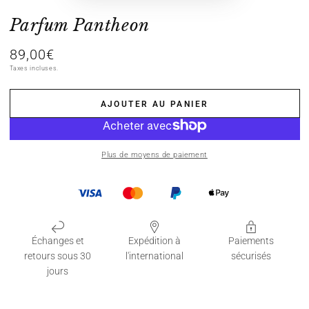
Parfum Pantheon
89,00€
Prix
normal
Taxes incluses.
AJOUTER AU PANIER
Plus de moyens de paiement
Échanges et
Expédition à
Paiements
retours sous 30
l'international
sécurisés
jours