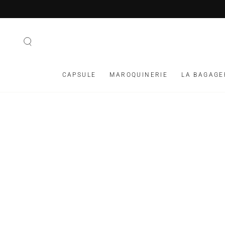
IGNORER LE
CONTENU
CAPSULE
MAROQUINERIE
LA BAGAGE
IGNORER LES
INFORMATIONS SUR
LE PRODUIT