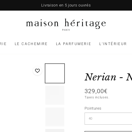
Livraison en 5 jours ouvrés
RIE
LE CACHEMIRE
LA PARFUMERIE
L'INTÉRIEUR
Nerian - 
329,00€
Prix
normal
Taxes incluses.
Pointures