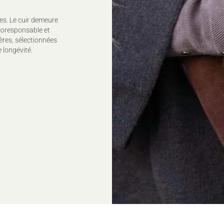
es. Le cuir demeure
coresponsable et
ères, sélectionnées
 longévité.