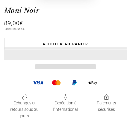
Moni Noir
89,00€
Prix
normal
Taxes incluses.
AJOUTER AU PANIER
Échanges et
Expédition à
Paiements
retours sous 30
l'international
sécurisés
jours