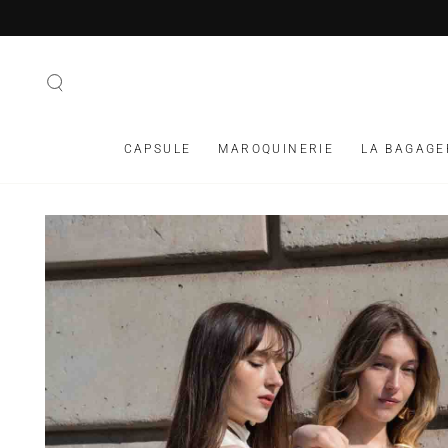
IGNORER LE
CONTENU
CAPSULE
MAROQUINERIE
LA BAGAGE
IGNORER LES
INFORMATIONS SUR
LE PRODUIT