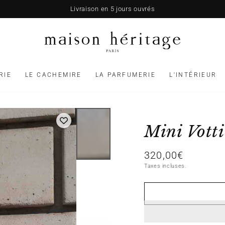
Livraison en 5 jours ouvrés
RIE
LE CACHEMIRE
LA PARFUMERIE
L'INTÉRIEUR
Mini Vott
320,00€
Prix
normal
Taxes incluses.