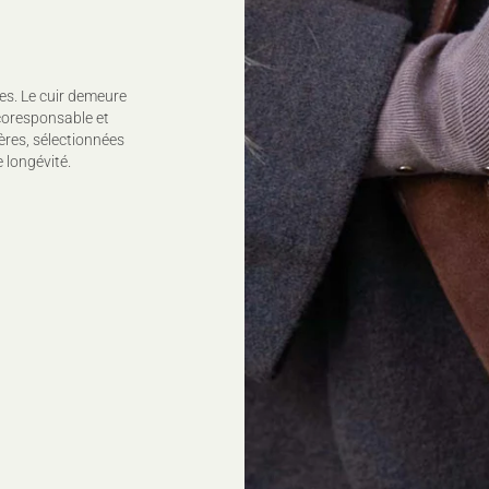
es. Le cuir demeure
coresponsable et
ères, sélectionnées
 longévité.