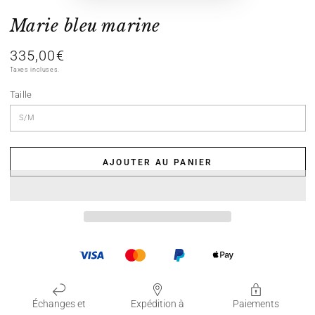
Marie bleu marine
335,00€
Prix
normal
Taxes incluses.
Taille
AJOUTER AU PANIER
Échanges et
Expédition à
Paiements