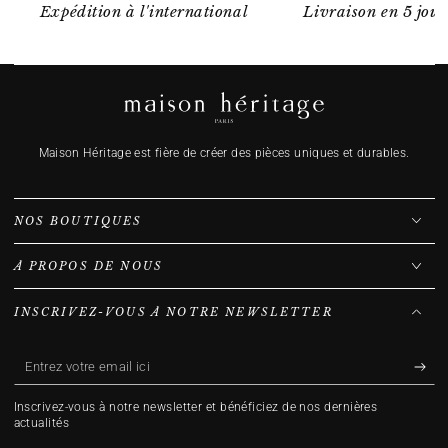
Expédition à l'international
Livraison en 5 jour
Maison Héritage est fière de créer des pièces uniques et durables.
NOS BOUTIQUES
À PROPOS DE NOUS
INSCRIVEZ-VOUS À NOTRE NEWSLETTER
Entrez
votre
Inscrivez-vous à notre newsletter et bénéficiez de nos dernières
email
actualités