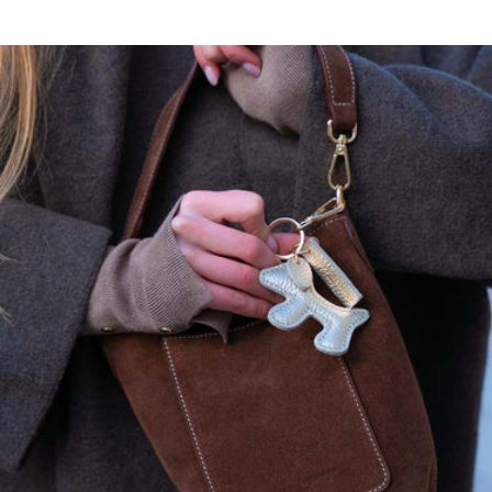
Ajoutez 2 centimètres supplémentaire par taille.
Ce modèle a une coupe droite, prenez votre taille habituelle.
Maison Héritage s'engage…
Nos pièces sont certifiées:
OEKO-TEX, premier label textile garantissant l'absence de substance
nocive ou irritante pour la peau.
GOTS, garantissant:
Un textile biologique réunissant des modes de confection durables
Le respect de l'environnement et des conditions de travail
La préservation des ressources et matières premières pour produire
les textiles
L'intervention d'organismes dédiés contrôlant le bon respect des
règles du label
, garantissant:
La protection des animaux, la préservation de l’environnement et la
nature et l’amélioration des conditions de travail des personnes qui
travaillent avec les troupeaux.
Lavage à la main à froid
Ne pas javelliser
Ne pas sécher en tambour