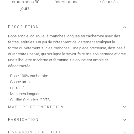
retours sous 30
l'international
sécurisés
jours
DESCRIPTION
Robe ample, col roulé, à manches longues en cachemire avec des
fentes latérales. Un jeu de côtes vient délicatement souligner la
forme du vêtement sur les manches. Une pièce précieuse, destinée à
durer toute une vie, qui souligne le savoir-faire maison héritage et crée
une silhouette moderne et féminine. Sa coupe est ample et
décontractée.
- Robe 100% cachemire
- Coupe ample
- col roulé
- Manches longues
- Certifié Oeko-tex, GOTS,
- Notre fil vient de Mongolie, des chèvres Albas, élevées dans des
MATIÈRE ET ENTRETIEN
fermes bio et écologiques, qui produisent le plus beau et fin des
cachemires "the fiber diamond
FABRICATION
Le mannequin mesure 1m76 et porte une taille S/M.
LIVRAISON ET RETOUR
Longueur taille S/M : 84 cm.