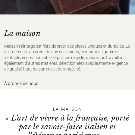
Repassage à température faible, max
110°C, (sur l'envers)
Nettoyage à sec délicat
Sécher à plat
Pour plus de conseils d'entretien rendez vous
ici
La maison
Maison Héritage est fière de créer des pièces uniques et durables. Le
cuir demeure au cœur de nos collections, cuir haut de gamme
véritable, écoresponsable et parfois recyclé, mais nous travaillons
également d’autres matières, sélectionnées avec la même exigence
de qualité haut de gamme et de longévité.
À propos de nous
LA MAISON
« L'art de vivre à la française, porté
par le savoir-faire italien et