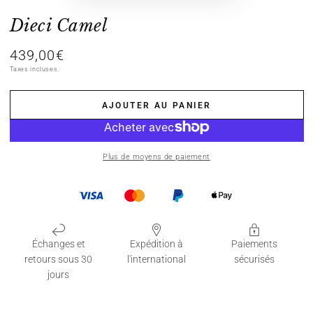
Dieci Camel
439,00€
Prix
normal
Taxes incluses.
AJOUTER AU PANIER
Plus de moyens de paiement
Échanges et
Expédition à
Paiements
retours sous 30
l'international
sécurisés
jours