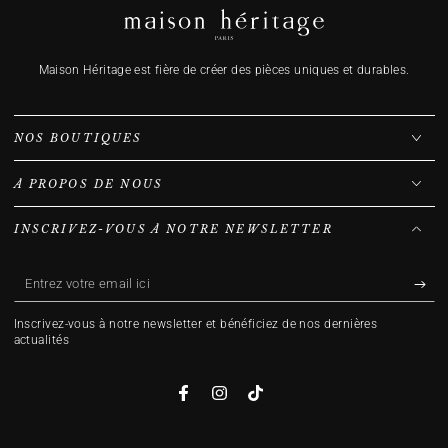
Maison Héritage est fière de créer des pièces uniques et durables.
NOS BOUTIQUES
À PROPOS DE NOUS
INSCRIVEZ-VOUS À NOTRE NEWSLETTER
Entrez
votre
Inscrivez-vous à notre newsletter et bénéficiez de nos dernières
email
actualités
ici
Facebook
Instagram
TikTok