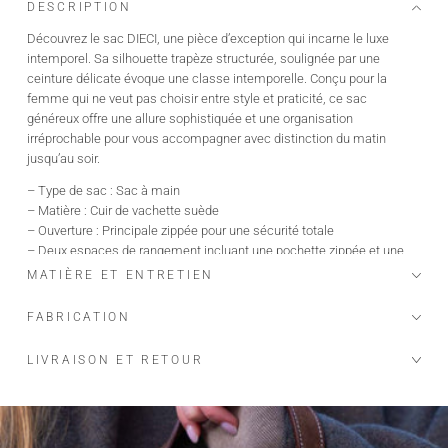
DESCRIPTION
Découvrez le sac DIECI, une pièce d’exception qui incarne le luxe
intemporel. Sa silhouette trapèze structurée, soulignée par une
ceinture délicate évoque une classe intemporelle. Conçu pour la
femme qui ne veut pas choisir entre style et praticité, ce sac
généreux offre une allure sophistiquée et une organisation
irréprochable pour vous accompagner avec distinction du matin
jusqu’au soir.
– Type de sac : Sac à main
– Matière : Cuir de vachette suède
– Ouverture : Principale zippée pour une sécurité totale
– Deux espaces de rangement incluant une pochette zippée et une
pochette ouverte
MATIÈRE ET ENTRETIEN
– Sangle amovible et ajustable pour un porté personnalisé
– Dimensions : 37 x 26 x 12 cm
FABRICATION
– Peut contenir un ordinateur 14 pouces
– Fabriqué en Italie
LIVRAISON ET RETOUR