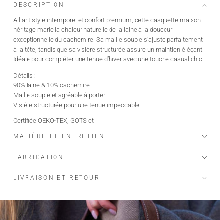
DESCRIPTION
Alliant style intemporel et confort premium, cette casquette maison
héritage marie la chaleur naturelle de la laine à la douceur
exceptionnelle du cachemire. Sa maille souple s’ajuste parfaitement
à la tête, tandis que sa visière structurée assure un maintien élégant.
Idéale pour compléter une tenue d’hiver avec une touche casual chic.
Détails :
90% laine & 10% cachemire
Maille souple et agréable à porter
Visière structurée pour une tenue impeccable
Certifiée OEKO-TEX, GOTS et
MATIÈRE ET ENTRETIEN
Cachemire issu de Mongolie, provenant des chèvres Albas élevées
dans des fermes biologiques et écologiques, offrant une fibre
d’exception surnommée "the fiber diamond"
FABRICATION
Maison Héritage s’engage…
LIVRAISON ET RETOUR
OEKO-TEX : garantit l’absence de substances nocives ou irritantes
pour la peau
GOTS :