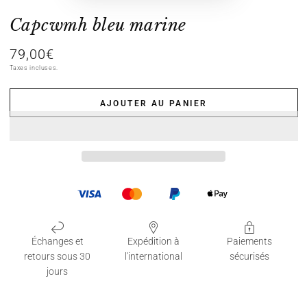
Capcwmh bleu marine
79,00€
Prix
normal
Taxes incluses.
AJOUTER AU PANIER
Échanges et
Expédition à
Paiements
retours sous 30
l'international
sécurisés
jours