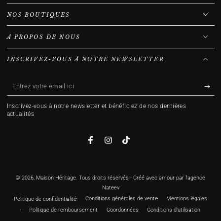
NOS BOUTIQUES
À PROPOS DE NOUS
INSCRIVEZ-VOUS À NOTRE NEWSLETTER
Entrez
votre
Inscrivez-vous à notre newsletter et bénéficiez de nos dernières
email
actualités
ici
Facebook
Instagram
TikTok
© 2026,
Maison Héritage
. Tous droits réservés - Créé avec amour par l'agence
Nateev
Conditions générales de vente
Mentions légales
Politique de confidentialité
Politique de remboursement
Coordonnées
Conditions d’utilisation