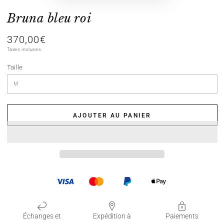
Bruna bleu roi
370,00€
Prix
normal
Taxes incluses.
Taille
AJOUTER AU PANIER
Échanges et
Expédition à
Paiements