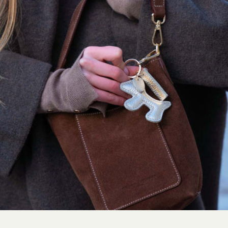
GOTS :
Textile biologique issu de procédés de fabrication durables
Respect de l’environnement et des conditions de travail
Préservation des ressources naturelles
Contrôles stricts réalisés par des organismes spécialisés
Bien-être animal et préservation des écosystèmes
Amélioration des conditions de vie et de travail des éleveurs et
artisans