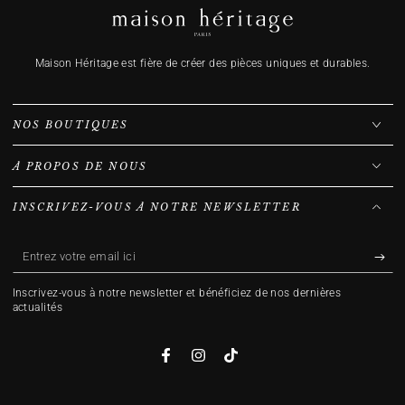
Maison Héritage est fière de créer des pièces uniques et durables.
NOS BOUTIQUES
À PROPOS DE NOUS
INSCRIVEZ-VOUS À NOTRE NEWSLETTER
Entrez
votre
Inscrivez-vous à notre newsletter et bénéficiez de nos dernières
email
actualités
ici
Facebook
Instagram
TikTok