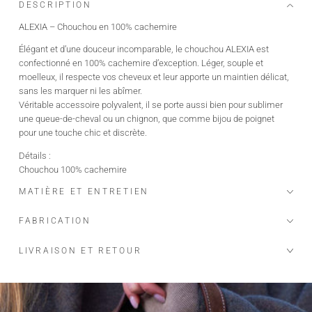
DESCRIPTION
ALEXIA – Chouchou en 100% cachemire
Élégant et d’une douceur incomparable, le chouchou ALEXIA est
confectionné en 100% cachemire d’exception. Léger, souple et
moelleux, il respecte vos cheveux et leur apporte un maintien délicat,
sans les marquer ni les abîmer.
Véritable accessoire polyvalent, il se porte aussi bien pour sublimer
une queue-de-cheval ou un chignon, que comme bijou de poignet
pour une touche chic et discrète.
Détails :
Chouchou 100% cachemire
Texture douce et respectueuse des cheveux
MATIÈRE ET ENTRETIEN
Certifié OEKO-TEX, GOTS et
Fil issu de Mongolie, provenant de chèvres Albas élevées dans des
FABRICATION
fermes biologiques et écologiques, offrant un cachemire rare et
précieux surnommé "the fiber diamond"
LIVRAISON ET RETOUR
Maison Héritage s'engage…
Nos pièces sont certifiées :
OEKO-TEX : absence de substances nocives ou irritantes pour la peau