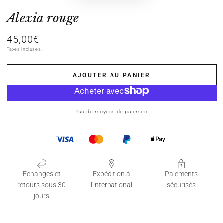
Alexia rouge
45,00€
Prix
normal
Taxes incluses.
AJOUTER AU PANIER
Plus de moyens de paiement
Échanges et
Expédition à
Paiements
retours sous 30
l'international
sécurisés
jours